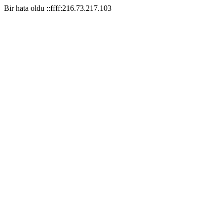
Bir hata oldu ::ffff:216.73.217.103