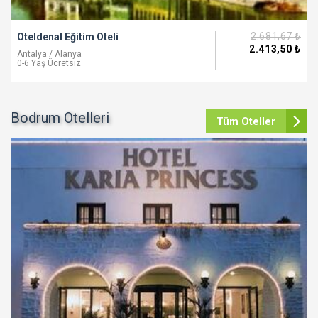
2.681
,67
₺
Oteldenal Eğitim Oteli
2.413
,50
₺
Antalya / Alanya
0-6 Yaş Ücretsiz
Bodrum Otelleri
Tüm Oteller