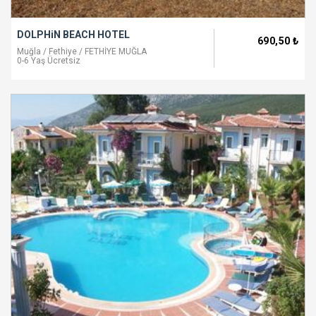
DOLPHiN BEACH HOTEL
690
,50
₺
Muğla / Fethiye / FETHİYE MUĞLA
0-6 Yaş Ücretsiz