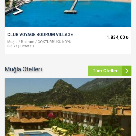
CLUB VOYAGE BODRUM VILLAGE
1.834
,00
₺
Muğla / Bodrum / GÖKTÜRBÜKÜ KÖYÜ
0-6 Yaş Ücretsiz
Muğla Otelleri
Tüm Oteller