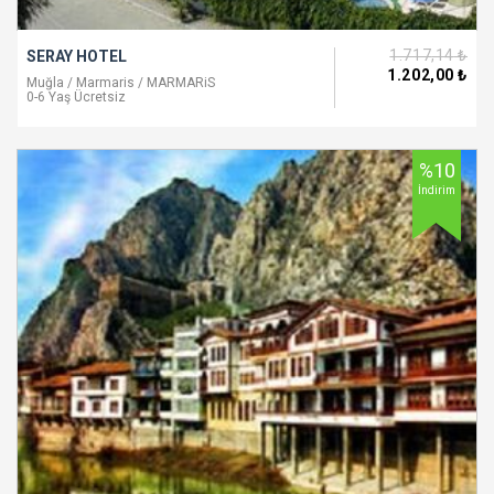
1.717
,14
₺
SERAY HOTEL
1.202
,00
₺
Muğla / Marmaris / MARMARiS
0-6 Yaş Ücretsiz
%10
İndirim