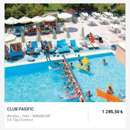
CLUB PASIFIC
1.285
,50
₺
Antalya / Side / MANAVGAT
0-6 Yaş Ücretsiz