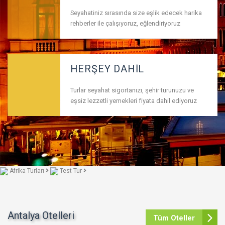
Seyahatiniz sırasında size eşlik edecek harika
rehberler ile çalışıyoruz, eğlendiriyoruz
HERŞEY DAHİL
Turlar seyahat sigortanızı, şehir turunuzu ve
eşsiz lezzetli yemekleri fiyata dahil ediyoruz
Afrika Turları
Test Tur
Antalya Otelleri
Tüm Oteller