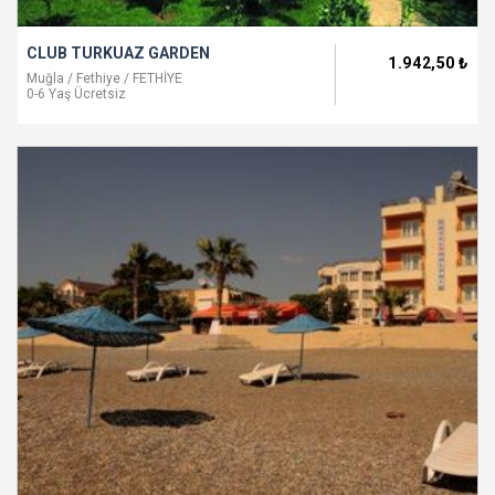
CLUB TURKUAZ GARDEN
1.942
,50
₺
Muğla / Fethiye / FETHİYE
0-6 Yaş Ücretsiz