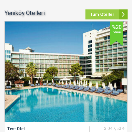
Yeniköy Otelleri
Tüm Oteller
%20
İndirim
3.047
,50
₺
Test Otel