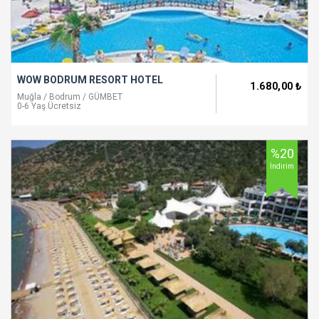
WOW BODRUM RESORT HOTEL
1.680
,00
₺
Muğla / Bodrum / GÜMBET
0-6 Yaş Ücretsiz
%20
İndirim