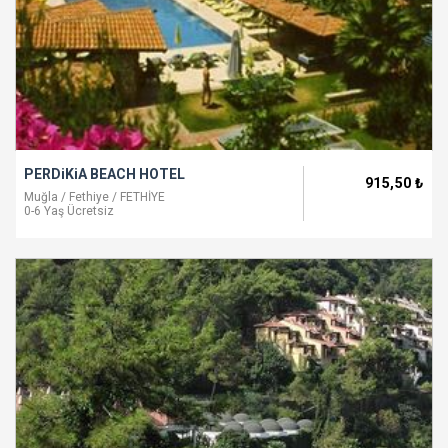
PERDiKiA BEACH HOTEL
915
,50
₺
Muğla / Fethiye / FETHİYE
0-6 Yaş Ücretsiz