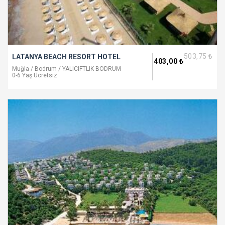
503
,75
₺
LATANYA BEACH RESORT HOTEL
403
,00
₺
Muğla / Bodrum / YALICIFTLIK BODRUM
0-6 Yaş Ücretsiz