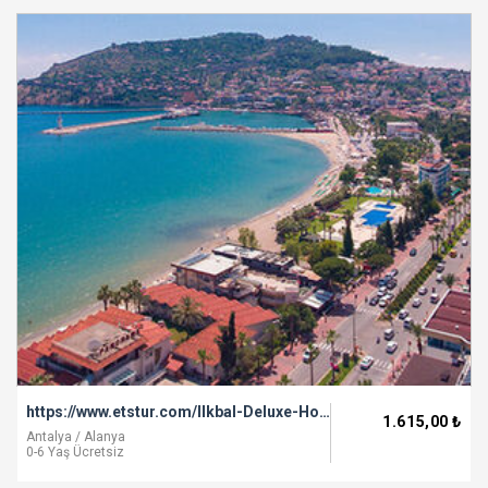
https://www.etstur.com/Ilkbal-Deluxe-Hotel?&adult_1=2
1.615
,00
₺
Antalya / Alanya
0-6 Yaş Ücretsiz