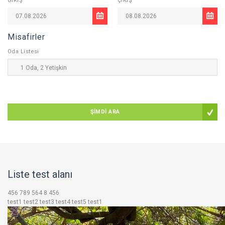
GİRİŞ
ÇIKIŞ
Misafirler
Oda Listesi
1
Oda,
2
Yetişkin
ŞİMDİ ARA
Liste test alanı
456 789 564 8
456
test1 test2 test3 test4 test5
test1