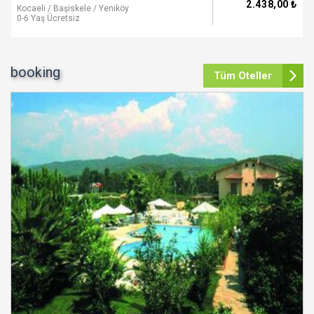
2.438
,00
₺
Kocaeli / Başiskele / Yeniköy
0-6 Yaş Ücretsiz
booking
Tüm Oteller