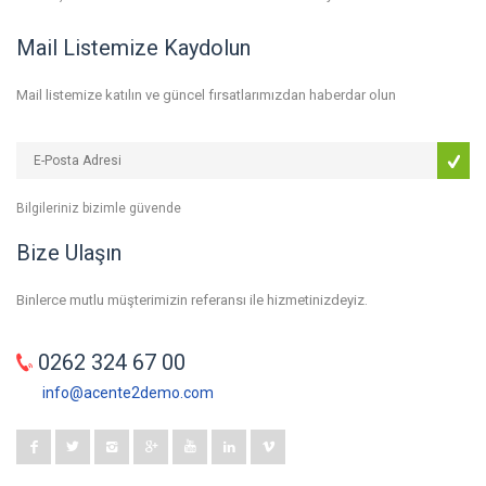
Mail Listemize Kaydolun
Mail listemize katılın ve güncel fırsatlarımızdan haberdar olun
Bilgileriniz bizimle güvende
Bize Ulaşın
Binlerce mutlu müşterimizin referansı ile hizmetinizdeyiz.
0262 324 67 00
info@acente2demo.com