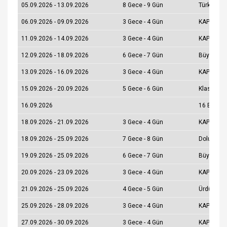
05.09.2026 - 13.09.2026
8 Gece - 9 Gün
Türkistan
06.09.2026 - 09.09.2026
3 Gece - 4 Gün
KAPADOKY
11.09.2026 - 14.09.2026
3 Gece - 4 Gün
KAPADOKY
12.09.2026 - 18.09.2026
6 Gece - 7 Gün
Büyük Balk
13.09.2026 - 16.09.2026
3 Gece - 4 Gün
KAPADOKY
15.09.2026 - 20.09.2026
5 Gece - 6 Gün
Klasik İta
16.09.2026
16 Eylül Ç
18.09.2026 - 21.09.2026
3 Gece - 4 Gün
KAPADOKY
18.09.2026 - 25.09.2026
7 Gece - 8 Gün
Dolu Dolu
19.09.2026 - 25.09.2026
6 Gece - 7 Gün
Büyük Balk
20.09.2026 - 23.09.2026
3 Gece - 4 Gün
KAPADOKY
21.09.2026 - 25.09.2026
4 Gece - 5 Gün
Ürdün Tu
25.09.2026 - 28.09.2026
3 Gece - 4 Gün
KAPADOKY
27.09.2026 - 30.09.2026
3 Gece - 4 Gün
KAPADOKY