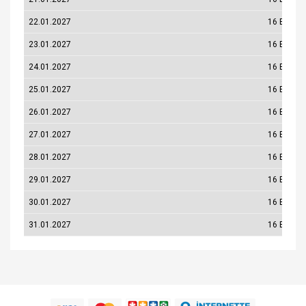
22.01.2027
16 Eylül Ç
23.01.2027
16 Eylül Ç
24.01.2027
16 Eylül Ç
25.01.2027
16 Eylül Ç
26.01.2027
16 Eylül Ç
27.01.2027
16 Eylül Ç
28.01.2027
16 Eylül Ç
29.01.2027
16 Eylül Ç
30.01.2027
16 Eylül Ç
31.01.2027
16 Eylül Ç