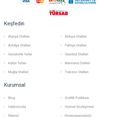
Keşfedin
Alanya Otelleri
Ankara Otelleri
Antalya Otelleri
Fethiye Otelleri
Günübirlik Turlar
İstanbul Otelleri
Kültür Turları
Marmaris Otelleri
Muğla Otelleri
Trabzon Otelleri
Kurumsal
Blog
Gizlilik Politikası
Hakkımızda
Hizmet Sözleşmesi
İletişim
Rezervasyonlarım