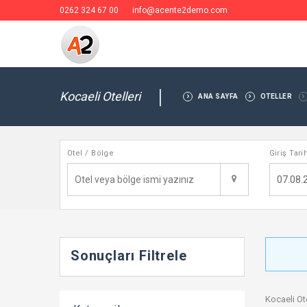
0262 324 67 00
info@acente2demo.com
Kocaeli Otelleri
ANA SAYFA
OTELLER
Otel / Bölge
Giriş Tari
Sonuçları Filtrele
Kocaeli Ot