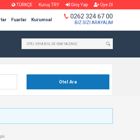
TÜRKÇE
Kuruş TRY
Giriş Yap
Üye Ol
0262 324 67 00
lar
Fuarlar
Kurumsal
BİZ SİZİ ARAYALIM
Otel Ara
tir.