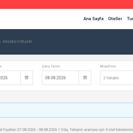
Ana Sayfa
Oteller
Tur
KOCAELI OTELLERI
hi
Çıkış Tarihi
Misafirler
2
Yetişkin
el Fiyatları 07.08.2026 - 08.08.2026
1
Oda,
Yetişkin
araması için 9 otel listelenmiş