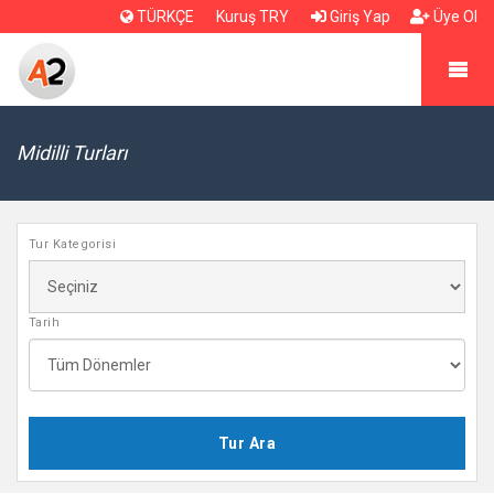
TÜRKÇE
Kuruş TRY
Giriş Yap
Üye Ol
Midilli Turları
Tur Kategorisi
Tarih
Tur Ara