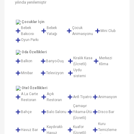
yılında yenilemiştir
Çocuklar İçin
Bebek
Bebek
Çocuk
Mini Club
Bakıcısı
Yatağı
Animasyonu
Oyun Parkı
Oda Özellikleri
Kiralık Kasa
Merkezi
Balkon
Banyo-Duş
(Ücretli)
Klima
Uydu
Minibar
Televizyon
sistemi
Otel Özellikleri
A La Carte
Açık
Anfi Tiyatro
Animasyon
Restoran
Restoran
Çamaşır
Bahçe
Balo Salonu
Yıkama-Ütü
Disco Bar
(Ücretli)
Kuru
Kaydıraklı
Kuafor
Havuz Bar
Temizleme
Havuz
(Ücretli)