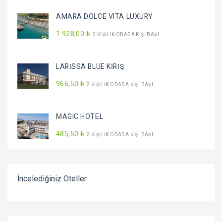
AMARA DOLCE VITA LUXURY
1.928
,00
₺
2 KIŞILIK ODADA KIŞI BAŞI
LARİSSA BLUE KİRİŞ
966
,50
₺
2 KIŞILIK ODADA KIŞI BAŞI
MAGIC HOTEL
485
,50
₺
2 KIŞILIK ODADA KIŞI BAŞI
İncelediğiniz Oteller