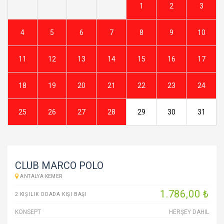
1
2
3
4
5
6
7
8
9
10
11
12
13
14
15
16
17
18
19
20
21
22
23
24
25
26
27
28
29
30
31
CLUB MARCO POLO
ANTALYA KEMER
1.786
,00
₺
2 KIŞILIK ODADA KIŞI BAŞI
KONSEPT
HERŞEY DAHIL