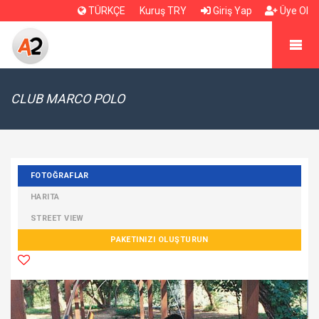
TÜRKÇE
Kuruş TRY
Giriş Yap
Üye Ol
CLUB MARCO POLO
FOTOĞRAFLAR
HARITA
STREET VIEW
PAKETINIZI OLUŞTURUN