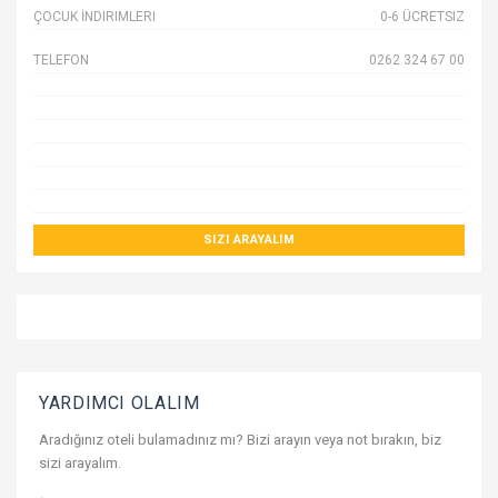
ÇOCUK İNDIRIMLERI
0-6 ÜCRETSIZ
TELEFON
0262 324 67 00
SIZI ARAYALIM
YARDIMCI OLALIM
Aradığınız oteli bulamadınız mı? Bizi arayın veya not bırakın, biz
sizi arayalım.