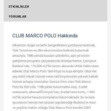
ETKİNLİKLER
YORUMLAR
CLUB MARCO POLO Hakkında
Ülkemizin doğal ve tarihi zenginliklerini yurtdışına tanıtmak,
Türk Turizmine ve ülke ekonomisine katkıda bulunmak
amacıyla, 1986 yılında kurulan şirketimiz, aynı yıl turizm
geliştirme programı çerçevesinde Antalya-Kemer, Çamyuva
Beldesi'nde, 116.000 m2'lik turizm alanında irtifak hakkı tesis
ederek Club Marco Polo Tatil Köyü’nü inşa etmiştir. Ultra Her
şey dahil olarak hizmet veren tatil köyümüzde yüksek kaliteli
hizmet anlayışı mevcuttur. Denize 0 km olan Club Marco
Polo’da 530 oda, 1186 yatak bulunmakta olup, 5 adet
restaurantı, alternatifli birçok barı, 8 adet tenis kortu, 1.900
m2’lik yüzme havuzu kompleksi bulunmaktadır. Su ve kara
sporlarının hemen her türünün yapılabildiği Akdeniz’in mavi
ve yeşilinin hakim olduğu Club Marco Polo kendini 2007