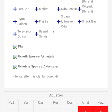
(Ücretli)
Otopark
Lobi Bar
Market
Oda Servisi
(Ücretli)
Sigara
Oyun
Plaj Bar
İçilmeyen
Snack Bar
Salonu
Oda
Televizyon
Uyandırma
Odası
Servisi
Plaj
Ücretli Spor ve Aktiviteler
Ücretsiz Spor ve Aktiviteler
* ile işaretlenmiş olanlar ücretlidir.
Ağustos
Pzt
Sal
Car
Per
Cum
Cmt
Paz