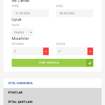
Ne Zaman
GİRİŞ
ÇIKIŞ
Uyruk
Uyruk
Misafirler
YETİŞKİN
ÇOCUK
2
0
FİYAT HESAPLA
OTEL HAKKINDA
FİYATLAR
İPTAL ŞARTLARI