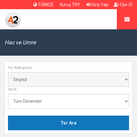
TÜRKÇE
Kuruş TRY
Giriş Yap
Üye Ol
Hac ve Umre
Tur Kategorisi
Tarih
Tur Ara